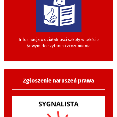
Informacja o działalności szkoły w tekście
łatwym do czytania i zrozumienia
Zgłoszenie naruszeń prawa