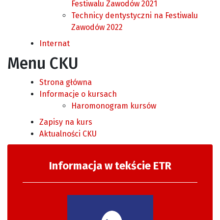
Festiwalu Zawodów 2021
Technicy dentystyczni na Festiwalu
Zawodów 2022
Internat
Menu CKU
Strona główna
Informacje o kursach
Haromonogram kursów
Zapisy na kurs
Aktualności CKU
Informacja w tekście ETR