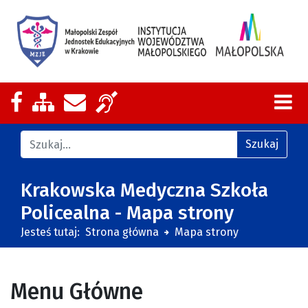
Nasza strona na Facebooku
Zobacz mapę strony
Wyślij email
Zakres działalności z tłumaczeniem
Znajdź na stronie
Szukaj
Krakowska Medyczna Szkoła
Policealna - Mapa strony
Jesteś tutaj:
Strona główna
Mapa strony
Menu Główne