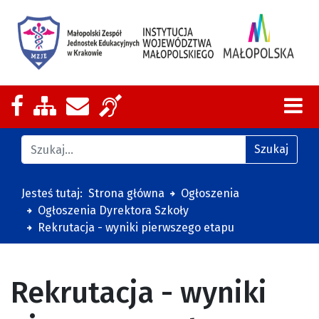
Nasza strona na Facebooku
Zobacz mapę strony
Wyślij email
Zakres działalności z tłumaczeniem
Znajdź na stronie
Szukaj
Jesteś tutaj:
Strona główna
Ogłoszenia
Ogłoszenia Dyrektora Szkoły
Rekrutacja - wyniki pierwszego etapu
Rekrutacja - wyniki