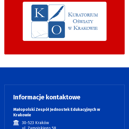
Informacje kontaktowe
Małopolski Zespół Jednostek Edukacyjnych w
Krakowie
30-523 Kraków
ul. Zamojskiego 58