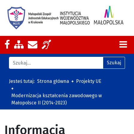
Nasza strona na Facebooku
Zobacz mapę strony
Wyślij email
Zakres działalności z tłumaczeniem
Znajdź na stronie
Szukaj
Jesteś tutaj:
Strona główna
Projekty UE
Modernizacja kształcenia zawodowego w
Małopolsce II (2014-2023)
Informacja