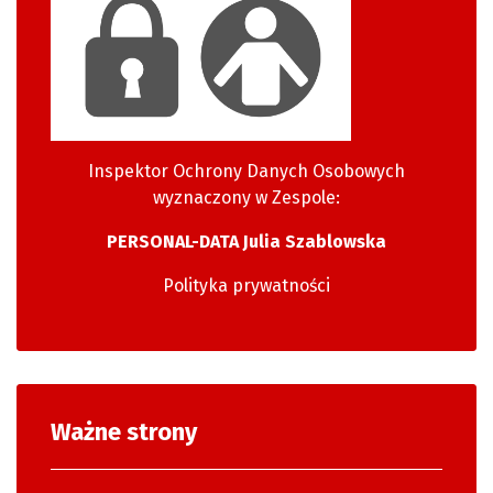
Inspektor Ochrony Danych Osobowych
wyznaczony w Zespole:
PERSONAL-DATA Julia Szablowska
Polityka prywatności
Ważne strony