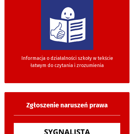
Informacja o działalności szkoły w tekście
łatwym do czytania i zrozumienia
Zgłoszenie naruszeń prawa