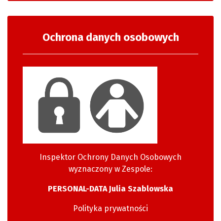
Ochrona danych osobowych
Inspektor Ochrony Danych Osobowych
wyznaczony w Zespole:
PERSONAL-DATA Julia Szablowska
Polityka prywatności