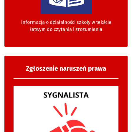
Informacja o działalności szkoły w tekście
łatwym do czytania i zrozumienia
Zgłoszenie naruszeń prawa