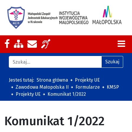
Nasza strona na Facebooku
Zobacz mapę strony
Wyślij email
Zakres działalności z tłumaczeniem
Znajdź na stronie
Szukaj
Jesteś tutaj:
Strona główna
Projekty UE
Zawodowa Małopolska II
Formularze
KMSP
Projekty UE
Komunikat 1/2022
Komunikat 1/2022