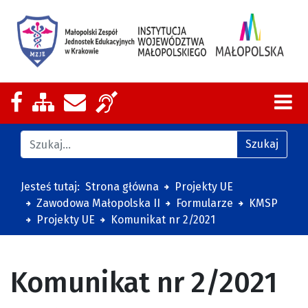
Nasza strona na Facebooku
Zobacz mapę strony
Wyślij email
Zakres działalności z tłumaczeniem
Znajdź na stronie
Szukaj
Jesteś tutaj:
Strona główna
Projekty UE
Zawodowa Małopolska II
Formularze
KMSP
Projekty UE
Komunikat nr 2/2021
Komunikat nr 2/2021