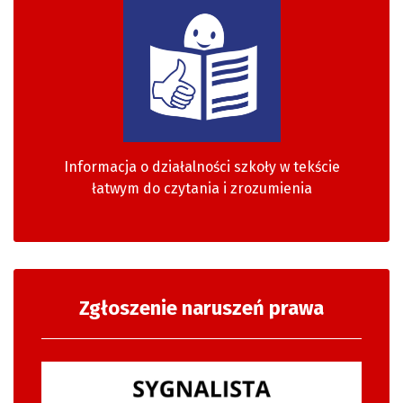
Informacja o działalności szkoły w tekście
łatwym do czytania i zrozumienia
Zgłoszenie naruszeń prawa