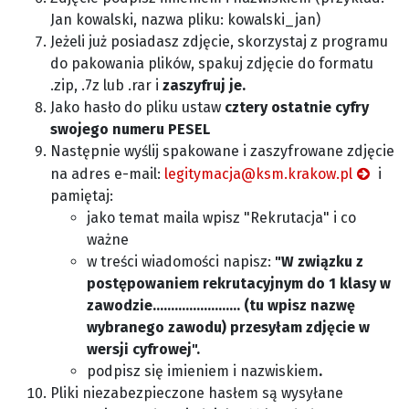
Jan kowalski, nazwa pliku: kowalski_jan)
Jeżeli już posiadasz zdjęcie, skorzystaj z programu
do pakowania plików, spakuj zdjęcie do formatu
.zip, .7z lub .rar i
zaszyfruj je.
Jako hasło do pliku ustaw
cztery ostatnie cyfry
swojego numeru PESEL
Następnie wyślij spakowane i zaszyfrowane zdjęcie
na adres e-mail:
legitymacja@ksm.krakow.pl
i
pamiętaj:
jako temat maila wpisz "Rekrutacja"
i co
ważne
w treści wiadomości napisz:
"W związku z
postępowaniem rekrutacyjnym do 1 klasy w
zawodzie........................ (tu wpisz nazwę
wybranego zawodu) przesyłam zdjęcie w
wersji cyfrowej".
podpisz się imieniem i nazwiskiem
.
Pliki niezabezpieczone hasłem są wysyłane