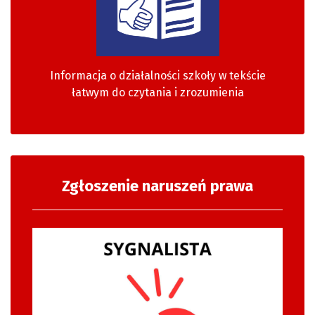
Informacja o działalności szkoły w tekście
łatwym do czytania i zrozumienia
Zgłoszenie naruszeń prawa