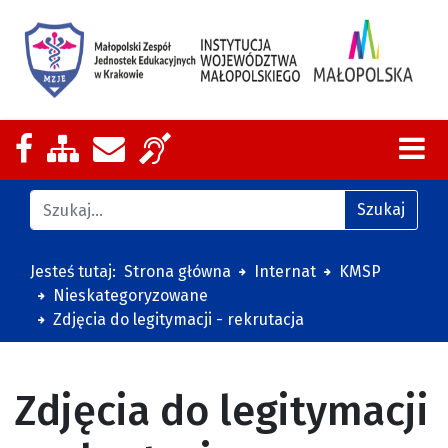
Nasza strona na Facebooku
Zobacz mapę strony
Wyślij email
Zakres działalności z tłumaczeniem
Znajdź na stronie
Szukaj
Jesteś tutaj:
Strona główna
Internat
KMSP
Nieskategoryzowane
Zdjęcia do legitymacji - rekrutacja
Zdjęcia do legitymacji